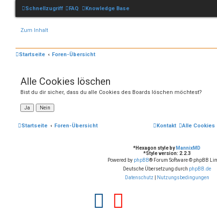
Schnellzugriff
FAQ
Knowledge Base
Zum Inhalt
Startseite
Foren-Übersicht
Alle Cookies löschen
Bist du dir sicher, dass du alle Cookies des Boards löschen möchtest?
Startseite
Foren-Übersicht
Kontakt
Alle Cookies
*
Hexagon style by
MannixMD
*
Style version: 2.2.3
Powered by
phpBB
® Forum Software © phpBB Lim
Deutsche Übersetzung durch
phpBB.de
Datenschutz
|
Nutzungsbedingungen
F
Y