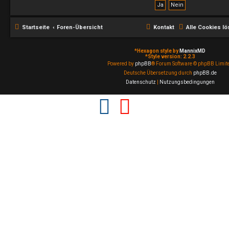
Startseite
Foren-Übersicht
Kontakt
Alle Cookies l
*
Hexagon style by
MannixMD
*
Style version: 2.2.3
Powered by
phpBB
® Forum Software © phpBB Limit
Deutsche Übersetzung durch
phpBB.de
Datenschutz
|
Nutzungsbedingungen
F
Y
a
o
c
u
e
t
b
u
o
b