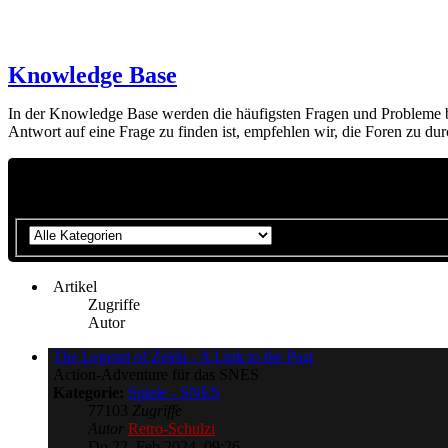
Knowledge Base
In der Knowledge Base werden die häufigsten Fragen und Probleme beh
Antwort auf eine Frage zu finden ist, empfehlen wir, die Foren zu du
Bitte wähle eine Kategorie aus, um die Suche zu 
Artikel
Zugriffe
Autor
The Legend of Zelda - A Link to the Past
Action-Adventure für das SNES
Kategorie:
Spiele - SNES
77103
Zugriffe
Autor
Retro-Schulzi
Do 22. Feb 2024, 09:26