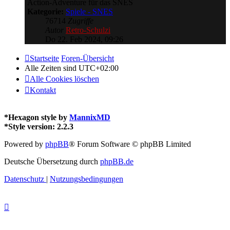
Action-Adventure für das SNES
Kategorie:
Spiele - SNES
76714
Zugriffe
Autor
Retro-Schulzi
Do 22. Feb 2024, 09:26
Startseite
Foren-Übersicht
Alle Zeiten sind
UTC+02:00
Alle Cookies löschen
Kontakt
*
Hexagon style by
MannixMD
*
Style version: 2.2.3
Powered by
phpBB
® Forum Software © phpBB Limited
Deutsche Übersetzung durch
phpBB.de
Datenschutz
|
Nutzungsbedingungen