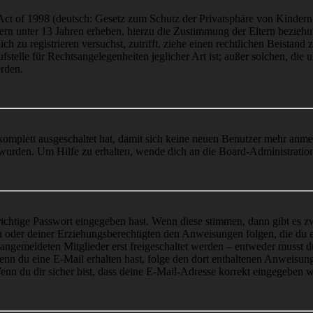
t of 1998 (deutsch: Gesetz zum Schutz der Privatsphäre von Kindern i
ern unter 13 Jahren erheben, hierzu die Zustimmung der Eltern bezieh
dich zu registrieren versuchst, zutrifft, ziehe einen rechtlichen Beista
stelle für Rechtsangelegenheiten jeglicher Art ist; außer solchen, die
erden.
 komplett ausgeschaltet hat, damit sich keine neuen Benutzer mehr anm
 wurden. Um Hilfe zu erhalten, wende dich an die Board-Administratio
richtige Passwort eingegeben hast. Wenn diese stimmen, dann gibt es
ern oder deiner Erziehungsberechtigten den Anweisungen folgen, die du e
 angemeldeten Mitglieder erst freigeschaltet werden – entweder musst du
. Wenn du eine E-Mail erhalten hast, folge den dort enthaltenen Anweis
nn du dir sicher bist, dass deine E-Mail-Adresse korrekt eingegeben w