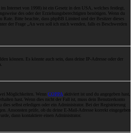
m Internet von 1998) ist ein Gesetz in den USA, welches festlegt,
ungsweise des oder der Erziehungsberechtigten benötigen. Wenn du
nd zu Rate. Bitte beachte, dass phpBB Limited und der Besitzer dieses
 unter der Frage „An wen soll ich mich wenden, falls es Beschwerden
elden können. Es könnte auch sein, dass deine IP-Adresse oder der
n.
 zwei Möglichkeiten. Wenn
COPPA
aktiviert ist und du angegeben hast,
rhalten hast. Wenn dies nicht der Fall ist, muss dein Benutzerkonto
 dies selbst erledigen oder ein Administrator. Bei der Registrierung
ungen. Ansonsten prüfe, ob du deine E-Mail-Adresse korrekt eingegeben
urde, dann kontaktiere einen Administrator.