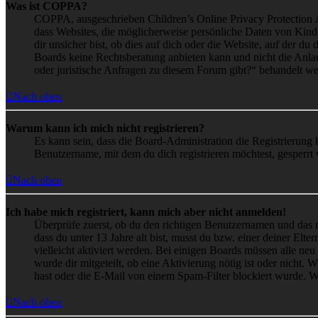
Was ist COPPA?
COPPA, ausgeschrieben Children’s Online Privacy Protection Ac
dass Websites, die möglicherweise persönliche Daten von Kind
dir unsicher bist, ob dies auf dich oder die Website, auf der du 
Boards keine Rechtsberatung anbieten kann und nicht die Anlauf
oder juristische Anfragen zu diesem Forum gibt?“ behandelt w
Nach oben
Warum kann ich mich nicht registrieren?
Es kann sein, dass die Board-Administration die Registrierung
Benutzername, mit dem du dich registrieren möchtest, gesperrt
Nach oben
Ich habe mich registriert, kann mich aber nicht anmelden!
Überprüfe zuerst, ob du den richtigen Benutzernamen und das 
dass du unter 13 Jahre alt bist, musst du bzw. einer deiner Elt
vielleicht aktiviert werden. Bei einigen Boards müssen alle neu
wurde dir mitgeteilt, ob eine Aktivierung nötig ist oder nicht
hast oder die E-Mail von einem Spam-Filter blockiert wurde. We
Nach oben