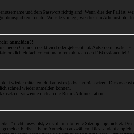
Benutzername und dein Passwort richtig sind. Wenn dies der Fall ist, w
igurationsproblem mit der Website vorliegt, welches ein Administrator l
t mehr anmelden?!
rschieden Gründen deaktiviert oder gelöscht hat. Außerdem löschen vie
triere dich einfach erneut und nimm aktiv an den Diskussionen teil!
 nicht wieder mitteilen, du kannst es jedoch zurücksetzen. Dies machs
 dich schnell wieder anmelden können.
ückzusetzen, so wende dich an die Board-Administration.
en“ nicht auswählst, wirst du nur für eine Sitzung angemeldet. Dies
Angemeldet bleiben“ beim Anmelden auswählen. Dies ist nicht empfehle