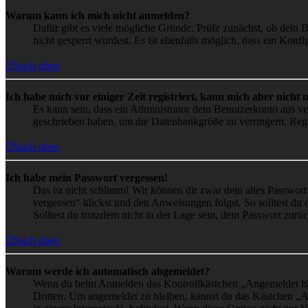
Warum kann ich mich nicht anmelden?
Dafür gibt es viele mögliche Gründe. Prüfe zunächst, ob dein 
nicht gesperrt wurdest. Es ist ebenfalls möglich, dass ein Konf
Nach oben
Ich habe mich vor einiger Zeit registriert, kann mich aber nich
Es kann sein, dass ein Administrator dein Benutzerkonto aus ve
geschrieben haben, um die Datenbankgröße zu verringern. Regis
Nach oben
Ich habe mein Passwort vergessen!
Das ist nicht schlimm! Wir können dir zwar dein altes Passwort
vergessen“ klickst und den Anweisungen folgst. So solltest du
Solltest du trotzdem nicht in der Lage sein, dein Passwort zur
Nach oben
Warum werde ich automatisch abgemeldet?
Wenn du beim Anmelden das Kontrollkästchen „Angemeldet bleib
Dritten. Um angemeldet zu bleiben, kannst du das Kästchen „