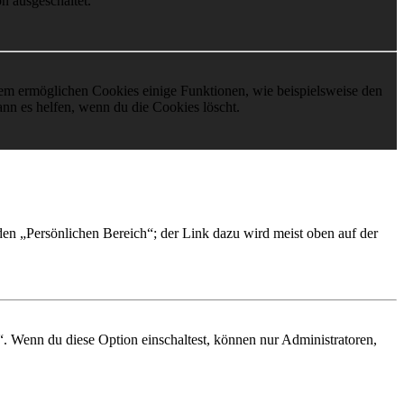
n ausgeschaltet.
dem ermöglichen Cookies einige Funktionen, wie beispielsweise den
nn es helfen, wenn du die Cookies löscht.
 den „Persönlichen Bereich“; der Link dazu wird meist oben auf der
“. Wenn du diese Option einschaltest, können nur Administratoren,