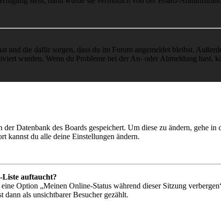
Verfügung steht, dann wurde sie vermutlich von der Board-Administratio
 hat und die dafür sorgen, dass du im Forum angemeldet bleibst. Außer
tiviert wurden. Wenn du Probleme bei der An- oder Abmeldung hast, ka
 in der Datenbank des Boards gespeichert. Um diese zu ändern, gehe in
t kannst du alle deine Einstellungen ändern.
-Liste auftaucht?
n eine Option „Meinen Online-Status während dieser Sitzung verbergen
t dann als unsichtbarer Besucher gezählt.