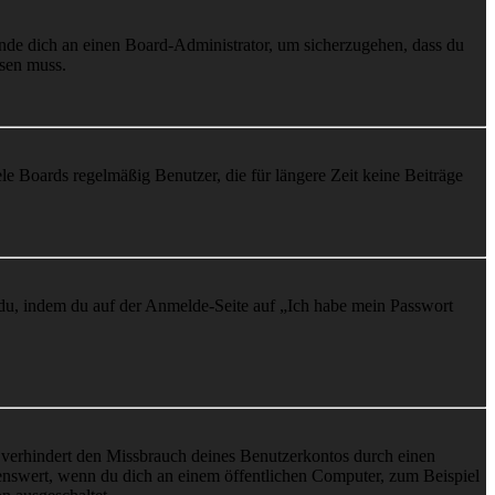
ende dich an einen Board-Administrator, um sicherzugehen, dass du
ösen muss.
le Boards regelmäßig Benutzer, die für längere Zeit keine Beiträge
t du, indem du auf der Anmelde-Seite auf „Ich habe mein Passwort
 verhindert den Missbrauch deines Benutzerkontos durch einen
nswert, wenn du dich an einem öffentlichen Computer, zum Beispiel