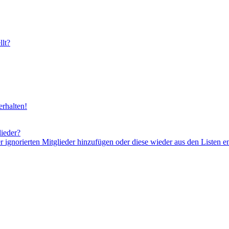
lt?
rhalten!
lieder?
er ignorierten Mitglieder hinzufügen oder diese wieder aus den Listen e