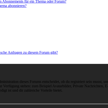
em Abonnements für ein Thema oder Forum?
Thema abonnieren?
tische Anfragen zu diesem Forum gibt?
istration dieses Forums entscheidet, ob du registriert sein musst, um Be
zur Verfügung stehen: zum Beispiel Avatarbilder, Private Nachrichten, 
igt ist und dir zahlreiche Vorteile bietet.