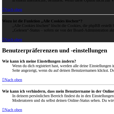
in einem Internetcafé, befindest. Wenn diese Option nicht zur 
Nach oben
Wozu ist die Funktion „Alle Cookies löschen“?
„Alle Cookies löschen“ löscht die Cookies, die phpBB erstellt
„Gelesen“-Status – sofern sie von der Board-Administration ak
Nach oben
Benutzerpräferenzen und -einstellungen
Wie kann ich meine Einstellungen ändern?
Wenn du dich registriert hast, werden alle deine Einstellungen
Seite angezeigt, wenn du auf deinen Benutzernamen klickst. Dor
Nach oben
Wie kann ich verhindern, dass mein Benutzername in der Online
In deinem persönlichen Bereich findest du in den Einstellunge
Moderatoren und du selbst deinen Online-Status sehen. Du wirs
Nach oben