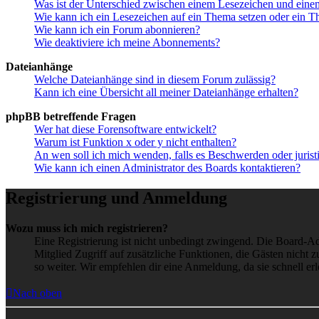
Was ist der Unterschied zwischen einem Lesezeichen und ein
Wie kann ich ein Lesezeichen auf ein Thema setzen oder ein 
Wie kann ich ein Forum abonnieren?
Wie deaktiviere ich meine Abonnements?
Dateianhänge
Welche Dateianhänge sind in diesem Forum zulässig?
Kann ich eine Übersicht all meiner Dateianhänge erhalten?
phpBB betreffende Fragen
Wer hat diese Forensoftware entwickelt?
Warum ist Funktion x oder y nicht enthalten?
An wen soll ich mich wenden, falls es Beschwerden oder juris
Wie kann ich einen Administrator des Boards kontaktieren?
Registrierung und Anmeldung
Wozu muss ich mich registrieren?
Eine Registrierung ist nicht unbedingt zwingend. Die Board-Admin
Mitglied Zugriff auf zusätzliche Funktionen, die Gästen nicht 
so weiter. Wir empfehlen dir eine Anmeldung, da sie schnell erled
Nach oben