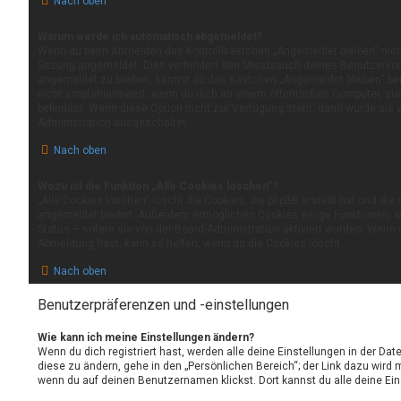
Nach oben
Warum werde ich automatisch abgemeldet?
Wenn du beim Anmelden das Kontrollkästchen „Angemeldet bleiben“ nicht 
Sitzung angemeldet. Dies verhindert den Missbrauch deines Benutzerkon
angemeldet zu bleiben, kannst du das Kästchen „Angemeldet bleiben“ b
nicht empfehlenswert, wenn du dich an einem öffentlichen Computer, zum
befindest. Wenn diese Option nicht zur Verfügung steht, dann wurde sie 
Administration ausgeschaltet.
Nach oben
Wozu ist die Funktion „Alle Cookies löschen“?
„Alle Cookies löschen“ löscht die Cookies, die phpBB erstellt hat und di
angemeldet bleibst. Außerdem ermöglichen Cookies einige Funktionen, w
Status – sofern sie von der Board-Administration aktiviert wurden. Wenn 
Abmeldung hast, kann es helfen, wenn du die Cookies löscht.
Nach oben
Benutzerpräferenzen und -einstellungen
Wie kann ich meine Einstellungen ändern?
Wenn du dich registriert hast, werden alle deine Einstellungen in der D
diese zu ändern, gehe in den „Persönlichen Bereich“; der Link dazu wird 
wenn du auf deinen Benutzernamen klickst. Dort kannst du alle deine Ei