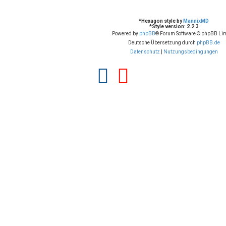
*
Hexagon style by
MannixMD
*
Style version: 2.2.3
Powered by
phpBB
® Forum Software © phpBB Lim
Deutsche Übersetzung durch
phpBB.de
Datenschutz
|
Nutzungsbedingungen
F
Y
a
o
c
u
e
t
b
u
o
b
o
e
k
(