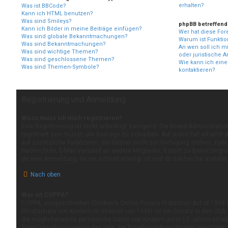
erhalten?
Was ist BBCode?
Kann ich HTML benutzen?
Was sind Smileys?
phpBB betreffend
Kann ich Bilder in meine Beiträge einfügen?
Wer hat diese For
Was sind globale Bekanntmachungen?
Warum ist Funktion
Was sind Bekanntmachungen?
An wen soll ich m
Was sind wichtige Themen?
oder juristische 
Was sind geschlossene Themen?
Wie kann ich eine
Was sind Themen-Symbole?
kontaktieren?
Registrierung und Anmeldung
Wozu muss ich mich registrieren?
Eine Registrierung ist nicht unbedingt zwingend. Die Board-Administrati
registriert sein musst, um Beiträge zu schreiben. Auf jeden Fall erhältst du
auf zusätzliche Funktionen, die Gästen nicht zur Verfügung stehen: zum B
Nachrichten, E-Mail-Versand an andere Mitglieder, Beitritt zu Benutzergr
dir eine Anmeldung, da sie schnell erledigt ist und dir zahlreiche Vorteile 
Nach oben
Was ist COPPA?
COPPA, ausgeschrieben Children’s Online Privacy Protection Act of 1998
Privatsphäre von Kindern im Internet von 1998) ist ein Gesetz in den USA
die möglicherweise persönliche Daten von Kindern unter 13 Jahren erhe
Eltern beziehungsweise des oder der Erziehungsberechtigten benötigen. W