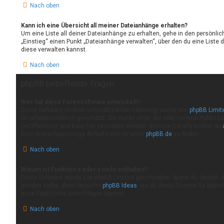
Nach oben
Kann ich eine Übersicht all meiner Dateianhänge erhalten?
Um eine Liste all deiner Dateianhänge zu erhalten, gehe in den persönlich
„Einstieg“ einen Punkt „Dateianhänge verwalten“, über den du eine Liste
diese verwalten kannst.
Nach oben
phpBB betreffende Fragen
Wer hat diese Forensoftware entwickelt?
Diese Software (in ihrer unmodifizierten Fassung) wurde von
phpBB Limit
ist urheberrechtlich geschützt. Sie wurde unter der GNU General Public Li
veröffentlicht und kann frei vertrieben werden. Weitere Details findest du
Eine deutschsprachige Anlaufstelle ist unter
phpBB.de
zu finden.
Nach oben
Warum ist Funktion x oder y nicht enthalten?
Diese Software wurde von phpBB Limited geschrieben. Wenn du denkst, d
werden sollte, dann besuche
phpBB Ideas
, wo du deine Stimme für best
neue Funktionen vorschlagen kannst.
Nach oben