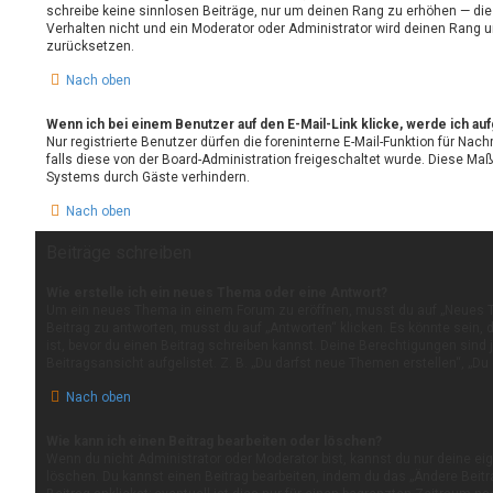
schreibe keine sinnlosen Beiträge, nur um deinen Rang zu erhöhen — di
Verhalten nicht und ein Moderator oder Administrator wird deinen Rang 
zurücksetzen.
Nach oben
Wenn ich bei einem Benutzer auf den E-Mail-Link klicke, werde ich au
Nur registrierte Benutzer dürfen die foreninterne E-Mail-Funktion für Nac
falls diese von der Board-Administration freigeschaltet wurde. Diese M
Systems durch Gäste verhindern.
Nach oben
Beiträge schreiben
Wie erstelle ich ein neues Thema oder eine Antwort?
Um ein neues Thema in einem Forum zu eröffnen, musst du auf „Neues T
Beitrag zu antworten, musst du auf „Antworten“ klicken. Es könnte sein, d
ist, bevor du einen Beitrag schreiben kannst. Deine Berechtigungen sind 
Beitragsansicht aufgelistet. Z. B. „Du darfst neue Themen erstellen“, „Du
Nach oben
Wie kann ich einen Beitrag bearbeiten oder löschen?
Wenn du nicht Administrator oder Moderator bist, kannst du nur deine ei
löschen. Du kannst einen Beitrag bearbeiten, indem du das „Ändere Beit