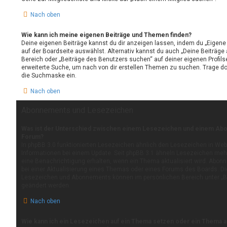
Nach oben
Wie kann ich meine eigenen Beiträge und Themen finden?
Deine eigenen Beiträge kannst du dir anzeigen lassen, indem du „Eigene 
auf der Boardseite auswählst. Alternativ kannst du auch „Deine Beiträge
Bereich oder „Beiträge des Benutzers suchen“ auf deiner eigenen Profil
erweiterte Suche, um nach von dir erstellen Themen zu suchen. Trage do
die Suchmaske ein.
Nach oben
Abonnements und Lesezeichen
Was ist der Unterschied zwischen einem Lesezeichen und einem Ab
Forum?
In phpBB 3.0 funktionierten Lesezeichen ähnlich den Lesezeichen in We
Informationen bei einem Update. Seit phpBB 3.1 ähneln Lesezeichen me
eine Benachrichtigung erhalten, wenn ein Thema aktualisiert wird. Abon
bei einer Aktualisierung eines Themas oder eines Forums des Boards. D
Lesezeichen und Abonnements können im persönlichen Bereich unter „Be
geändert werden.
Nach oben
Wie kann ich ein Lesezeichen auf ein Thema setzen oder ein Thema 