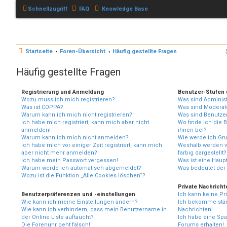
Schnellzugriff
FAQ
Knowledge Base
Startseite
Foren-Übersicht
Häufig gestellte Fragen
Häufig gestellte Fragen
Registrierung und Anmeldung
Benutzer-Stufen
Wozu muss ich mich registrieren?
Was sind Administ
Was ist COPPA?
Was sind Moderat
Warum kann ich mich nicht registrieren?
Was sind Benutze
Ich habe mich registriert, kann mich aber nicht
Wo finde ich die 
anmelden!
ihnen bei?
Warum kann ich mich nicht anmelden?
Wie werde ich Gru
Ich habe mich vor einiger Zeit registriert, kann mich
Weshalb werden 
aber nicht mehr anmelden?!
farbig dargestellt?
Ich habe mein Passwort vergessen!
Was ist eine Haup
Warum werde ich automatisch abgemeldet?
Was bedeutet der 
Wozu ist die Funktion „Alle Cookies löschen“?
Private Nachricht
Benutzerpräferenzen und -einstellungen
Ich kann keine Pr
Wie kann ich meine Einstellungen ändern?
Ich bekomme stän
Wie kann ich verhindern, dass mein Benutzername in
Nachrichten!
der Online-Liste auftaucht?
Ich habe eine Spa
Die Forenuhr geht falsch!
Forums erhalten!