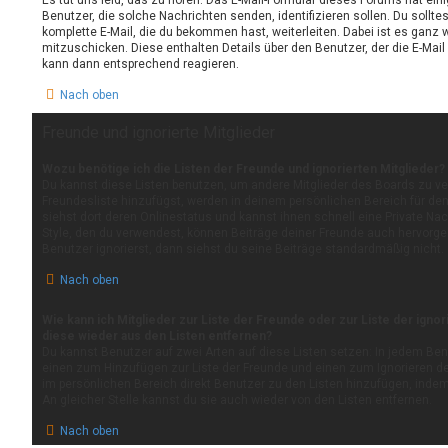
Es tut uns leid, das zu hören. Das E-Mail-Formular dieses Forums hat ein
Benutzer, die solche Nachrichten senden, identifizieren sollen. Du sollte
komplette E-Mail, die du bekommen hast, weiterleiten. Dabei ist es ganz w
mitzuschicken. Diese enthalten Details über den Benutzer, der die E-Mail 
kann dann entsprechend reagieren.
Nach oben
Freunde und ignorierte Mitglieder
Wozu benötige ich die Listen der Freunde und ignorierten Mitglieder?
Du kannst diese Listen benutzen, um andere Mitglieder des Boards zu verw
Freundesliste hinzufügst, werden in deinem persönlichen Bereich für den 
siehst dort deren Onlinestatus und kannst ihnen schnell eine Private N
Style, den du verwendest, können Beiträge deiner Freunde auch hervorg
Benutzer ignorierst, dann siehst du seine Beiträge standardmäßig nicht.
Nach oben
Wie kann ich Mitglieder zur Liste der Freunde oder zur Liste der igno
diese wieder aus den Listen entfernen?
Du kannst Benutzer auf zwei Arten auf diese Listen setzen: In jedem Benu
einen zum Hinzufügen zur Liste der Freunde und einen zum Ignorieren 
im persönlichen Bereich direkt Benutzer zu den Listen hinzufügen, inde
An gleicher Stelle kannst du sie auch wieder von den Listen entfernen.
Nach oben