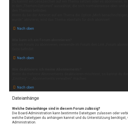
Du kannst ein Lesezeichen auf ein Thema setzen oder es abonnieren, in
in den „Themen-Optionen“ auswählst, die sich normalerweise ober- und u
des Themas befinden.
Wenn du bei der Antwort auf ein Thema die Option „Mich benachrichtigen
wurde“ aktivierst, wird das Thema ebenfalls für dich abonniert.
Nach oben
Wie kann ich ein Forum abonnieren?
Um ein Forum zu abonnieren, verwende im Forum den Link „Forum abonnie
Seite befindet.
Nach oben
Wie deaktiviere ich meine Abonnements?
Wenn du mehrere Abonnements deaktivieren möchtest, so kannst du dies
„Einstieg“ – „Abonnements verwalten“ machen.
Nach oben
Dateianhänge
Welche Dateianhänge sind in diesem Forum zulässig?
Die Board-Administration kann bestimmte Dateitypen zulassen oder verbiete
welche Dateitypen du anhängen kannst und du Unterstützung benötigst, w
Administration.