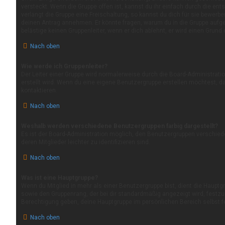
versteckt. Wenn die Gruppe offen ist, kannst du ihr einfach durch die ent
verlangt die Gruppe eine Freischaltung, so kannst du dich für sie bewerb
deinen Antrag annehmen. Er könnte fragen, warum du in die Gruppe auf
belästige keinen Gruppenleiter, wenn er dich ablehnt, er wird einen Grund
Nach oben
Wie werde ich Gruppenleiter?
Der Leiter einer Gruppe wird normalerweise durch die Board-Administrati
erstellt wird. Wenn du eine eigene Benutzergruppe erstellen möchtest, da
kontaktieren.
Nach oben
Weshalb werden verschiedene Benutzergruppen farbig dargestellt?
Es ist der Board-Administration möglich, den Benutzergruppen verschied
deren Mitglieder leichter zu identifizieren sind.
Nach oben
Was ist eine Hauptgruppe?
Wenn du Mitglied in mehr als einer Benutzergruppe bist, dient die Haupt
sowie den Gruppenrang, der bei dir standardmäßig angezeigt wird, festzul
Berechtigung geben, deine Hauptgruppe im persönlichen Bereich selbst f
Nach oben