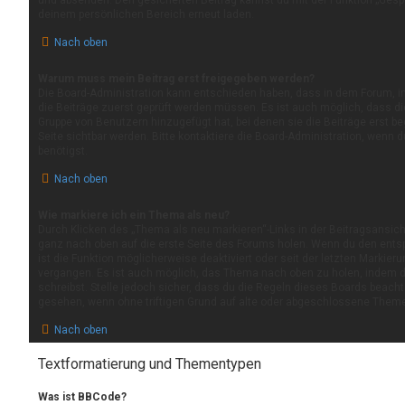
und absenden. Den gesicherten Beitrag kannst du mit der Funktion „Gespe
deinem persönlichen Bereich erneut laden.
Nach oben
Warum muss mein Beitrag erst freigegeben werden?
Die Board-Administration kann entschieden haben, dass in dem Forum, in 
die Beiträge zuerst geprüft werden müssen. Es ist auch möglich, dass di
Gruppe von Benutzern hinzugefügt hat, bei denen sie die Beiträge erst b
Seite sichtbar werden. Bitte kontaktiere die Board-Administration, wenn 
benötigst.
Nach oben
Wie markiere ich ein Thema als neu?
Durch Klicken des „Thema als neu markieren“-Links in der Beitragsansi
ganz nach oben auf die erste Seite des Forums holen. Wenn du den entsp
ist die Funktion möglicherweise deaktiviert oder seit der letzten Markier
vergangen. Es ist auch möglich, das Thema nach oben zu holen, indem d
schreibst. Stelle jedoch sicher, dass du die Regeln dieses Boards beacht
gesehen, wenn ohne triftigen Grund auf alte oder abgeschlossene Theme
Nach oben
Textformatierung und Thementypen
Was ist BBCode?