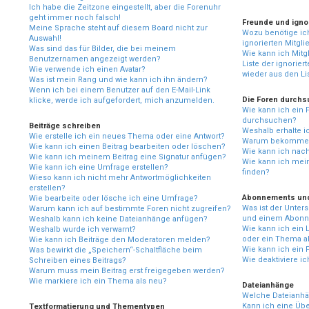
Ich habe die Zeitzone eingestellt, aber die Forenuhr
geht immer noch falsch!
Freunde und ignor
Meine Sprache steht auf diesem Board nicht zur
Wozu benötige ich
Auswahl!
ignorierten Mitgli
Was sind das für Bilder, die bei meinem
Wie kann ich Mitgl
Benutzernamen angezeigt werden?
Liste der ignorier
Wie verwende ich einen Avatar?
wieder aus den Li
Was ist mein Rang und wie kann ich ihn ändern?
Wenn ich bei einem Benutzer auf den E-Mail-Link
Die Foren durch
klicke, werde ich aufgefordert, mich anzumelden.
Wie kann ich ein
durchsuchen?
Beiträge schreiben
Weshalb erhalte i
Wie erstelle ich ein neues Thema oder eine Antwort?
Warum bekomme ic
Wie kann ich einen Beitrag bearbeiten oder löschen?
Wie kann ich nac
Wie kann ich meinem Beitrag eine Signatur anfügen?
Wie kann ich mei
Wie kann ich eine Umfrage erstellen?
finden?
Wieso kann ich nicht mehr Antwortmöglichkeiten
erstellen?
Abonnements un
Wie bearbeite oder lösche ich eine Umfrage?
Was ist der Unte
Warum kann ich auf bestimmte Foren nicht zugreifen?
und einem Abonn
Weshalb kann ich keine Dateianhänge anfügen?
Wie kann ich ein
Weshalb wurde ich verwarnt?
oder ein Thema a
Wie kann ich Beiträge den Moderatoren melden?
Wie kann ich ein
Was bewirkt die „Speichern“-Schaltfläche beim
Wie deaktiviere 
Schreiben eines Beitrags?
Warum muss mein Beitrag erst freigegeben werden?
Wie markiere ich ein Thema als neu?
Dateianhänge
Welche Dateianhä
Kann ich eine Übe
Textformatierung und Thementypen