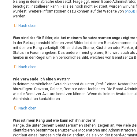
bislang in deine Sprache übersetzt. Frage ggf. einen Board-Administrator,
benötigst, installieren kann. Falls es noch nicht existiert, würden wir un
würdest. Weitere Informationen dazu können auf der Website von
phpBB 
werden.
Nach oben
Was sind das für Bilder, die bei meinem Benutzernamen angezeigt we
In der Beitragsansicht können zwei Bilder bei deinem Benutzernamen steh
mit deinem Rang verknüpft: Oft sind dies Sterne, Kästchen oder Punkte, 
Status im Forum angeben. Das andere, meist größere, Bild wird auch als 
hierbei in der Regel um ein persönliches Bild, welches von Benutzer zu B
Nach oben
Wie verwende ich einen Avatar?
In deinem persönlichen Bereich kannst du unter „Profil“ einen Avatar übe
hinzufügen: Gravatar, Galerie, Remote oder Hochladen. Die Board-Admini
wie die Benutzer Avatare benutzen können. Wenn du keinen Avatar benutz
Administration kontaktieren.
Nach oben
Was ist mein Rang und wie kann ich ihn ändern?
Ränge, die unter deinem Benutzernamen stehen, zeigen an, wie viele Beit
identifizieren bestimmte Benutzer wie Moderatoren und Administratoren
Wortlaut eines Ranges nicht direkt ändern, da sie von der Board-Administ