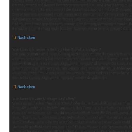
Beitrag anklickst; eventuell ist dies nur für einen begrenzten Zeitraum n
bereits jemand auf deinen Beitrag geantwortet hat, wird dein Beitrag in 
gekennzeichnet. Es wird sowohl die Anzahl als auch der letzte Zeitpunkt
Dieser Hinweis erscheint nicht, wenn noch niemand auf deinen Beitrag g
Administrator oder Moderator deinen Beitrag überarbeitet hat. Diese könne
halten, eine Notiz hinterlassen, warum dein Beitrag überarbeitet wurde. 
Benutzer einen Beitrag nicht löschen können, wenn bereits jemand darau
Nach oben
Wie kann ich meinem Beitrag eine Signatur anfügen?
Um eine Signatur an deinen Beitrag anzufügen, musst du zunächst eine s
deinem persönlichen Bereich entwerfen. Nachdem du die Signatur erstellt
jedem Beitrag das Kästchen „Signatur anhängen“ aktivieren. Du kannst e
indem du in deinem persönlichen Bereich das standardmäßige Anhängen 
du einen einzelnen Beitrag dennoch ohne Signatur verfassen möchtest, 
Kontrollkästchen „Signatur anhängen“ wieder deaktivieren.
Nach oben
Wie kann ich eine Umfrage erstellen?
Wenn du ein neues Thema eröffnest oder den ersten Beitrag eines Themas
Register „Umfrage erstellen“ unterhalb des Formulars zur Beitragserstell
nicht sehen können, so hast du wahrscheinlich nicht die Berechtigung, U
einen Titel und mindestens zwei Antwortmöglichkeiten in die entsprech
sicherstellen, dass jede Antwortmöglichkeit in einer eigenen Zeile steht
„Auswahlmöglichkeiten pro Benutzer“ festlegen, wie viele Optionen ein
Zeitlimit für die Umfrage gilt (0 bedeutet dabei eine zeitlich unbegrenzte