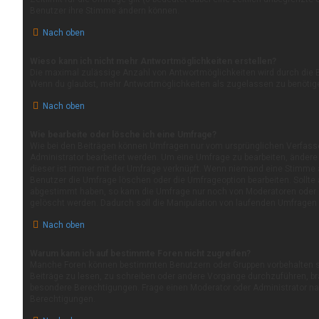
Benutzer ihre Stimme ändern können.
Nach oben
Wieso kann ich nicht mehr Antwortmöglichkeiten erstellen?
Die maximal zulässige Anzahl von Antwortmöglichkeiten wird durch die B
Wenn du glaubst, mehr Antwortmöglichkeiten als zugelassen zu benötigen
Nach oben
Wie bearbeite oder lösche ich eine Umfrage?
Wie bei den Beiträgen können Umfragen nur vom ursprünglichen Verfass
Administrator bearbeitet werden. Um eine Umfrage zu bearbeiten, ändere
dieser ist immer mit der Umfrage verknüpft. Wenn niemand eine Stimme
Benutzer die Umfrage löschen oder die Umfrageoption bearbeiten. Sollte 
abgestimmt haben, so kann die Umfrage nur noch von Moderatoren oder 
gelöscht werden. Dadurch soll die Manipulation von laufenden Umfragen 
Nach oben
Warum kann ich auf bestimmte Foren nicht zugreifen?
Manche Foren können bestimmten Benutzern oder Gruppen vorbehalten s
Beiträge zu lesen, zu schreiben oder andere Vorgänge durchzuführen, b
besondere Berechtigungen. Frage einen Moderator oder Administrator 
Berechtigungen.