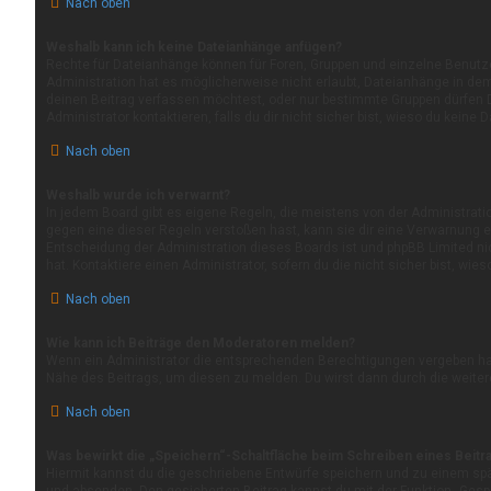
Nach oben
Weshalb kann ich keine Dateianhänge anfügen?
Rechte für Dateianhänge können für Foren, Gruppen und einzelne Benutz
Administration hat es möglicherweise nicht erlaubt, Dateianhänge in d
deinen Beitrag verfassen möchtest, oder nur bestimmte Gruppen dürfen 
Administrator kontaktieren, falls du dir nicht sicher bist, wieso du kein
Nach oben
Weshalb wurde ich verwarnt?
In jedem Board gibt es eigene Regeln, die meistens von der Administrat
gegen eine dieser Regeln verstoßen hast, kann sie dir eine Verwarnung er
Entscheidung der Administration dieses Boards ist und phpBB Limited ni
hat. Kontaktiere einen Administrator, sofern du die nicht sicher bist, wie
Nach oben
Wie kann ich Beiträge den Moderatoren melden?
Wenn ein Administrator die entsprechenden Berechtigungen vergeben hat,
Nähe des Beitrags, um diesen zu melden. Du wirst dann durch die weitere
Nach oben
Was bewirkt die „Speichern“-Schaltfläche beim Schreiben eines Beitr
Hiermit kannst du die geschriebene Entwürfe speichern und zu einem spä