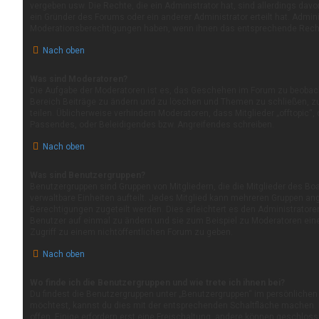
vergeben usw. Die Rechte, die ein Administrator hat, sind allerdings da
ein Gründer des Forums oder ein anderer Administrator erteilt hat. Admin
Moderationsberechtigungen haben, wenn ihnen das entsprechende Recht 
Nach oben
Was sind Moderatoren?
Die Aufgabe der Moderatoren ist es, das Geschehen im Forum zu beobach
Bereich Beiträge zu ändern und zu löschen und Themen zu schließen, zu
teilen. Üblicherweise verhindern Moderatoren, dass Mitglieder „offtopic“
Passendes, oder Beleidigendes bzw. Angreifendes schreiben.
Nach oben
Was sind Benutzergruppen?
Benutzergruppen sind Gruppen von Mitgliedern, die die Mitglieder des Boa
verwaltbare Einheiten aufteilt. Jedes Mitglied kann mehreren Gruppen a
Berechtigungen zugeteilt werden. Dies erleichtert es den Administrator
Benutzer auf einmal zu ändern und sie zum Beispiel zu Moderatoren ei
Zugriff zu einem nichtöffentlichen Forum zu geben.
Nach oben
Wo finde ich die Benutzergruppen und wie trete ich ihnen bei?
Du findest die Benutzergruppen unter „Benutzergruppen“ im persönlichen 
möchtest, kannst du dies mit der entsprechenden Schaltfläche machen. N
offen. Einige erfordern erst eine Freischaltung, andere können geschlos