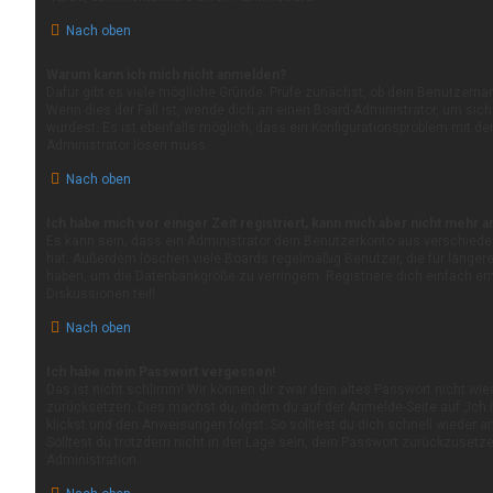
Nach oben
Warum kann ich mich nicht anmelden?
Dafür gibt es viele mögliche Gründe. Prüfe zunächst, ob dein Benutzerna
Wenn dies der Fall ist, wende dich an einen Board-Administrator, um sic
wurdest. Es ist ebenfalls möglich, dass ein Konfigurationsproblem mit der
Administrator lösen muss.
Nach oben
Ich habe mich vor einiger Zeit registriert, kann mich aber nicht mehr 
Es kann sein, dass ein Administrator dein Benutzerkonto aus verschiede
hat. Außerdem löschen viele Boards regelmäßig Benutzer, die für längere
haben, um die Datenbankgröße zu verringern. Registriere dich einfach e
Diskussionen teil!
Nach oben
Ich habe mein Passwort vergessen!
Das ist nicht schlimm! Wir können dir zwar dein altes Passwort nicht wie
zurücksetzen. Dies machst du, indem du auf der Anmelde-Seite auf „Ich
klickst und den Anweisungen folgst. So solltest du dich schnell wieder 
Solltest du trotzdem nicht in der Lage sein, dein Passwort zurückzusetz
Administration.