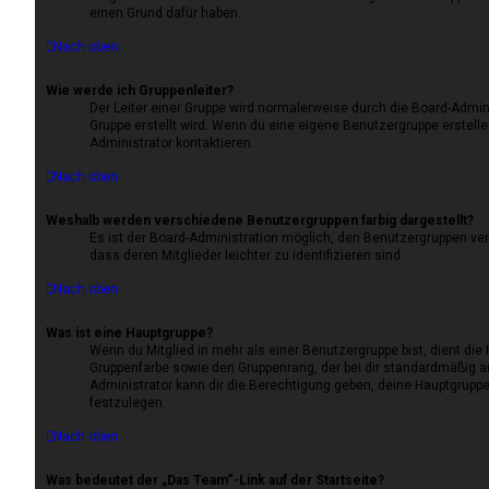
einen Grund dafür haben.
Nach oben
Wie werde ich Gruppenleiter?
Der Leiter einer Gruppe wird normalerweise durch die Board-Admini
Gruppe erstellt wird. Wenn du eine eigene Benutzergruppe erstell
Administrator kontaktieren.
Nach oben
Weshalb werden verschiedene Benutzergruppen farbig dargestellt?
Es ist der Board-Administration möglich, den Benutzergruppen ve
dass deren Mitglieder leichter zu identifizieren sind.
Nach oben
Was ist eine Hauptgruppe?
Wenn du Mitglied in mehr als einer Benutzergruppe bist, dient die
Gruppenfarbe sowie den Gruppenrang, der bei dir standardmäßig an
Administrator kann dir die Berechtigung geben, deine Hauptgruppe
festzulegen.
Nach oben
Was bedeutet der „Das Team“-Link auf der Startseite?