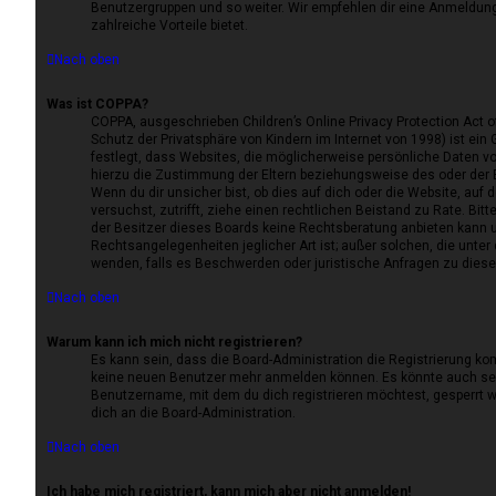
Benutzergruppen und so weiter. Wir empfehlen dir eine Anmeldung, 
zahlreiche Vorteile bietet.
Nach oben
Was ist COPPA?
COPPA, ausgeschrieben Children’s Online Privacy Protection Act 
Schutz der Privatsphäre von Kindern im Internet von 1998) ist ein
festlegt, dass Websites, die möglicherweise persönliche Daten v
hierzu die Zustimmung der Eltern beziehungsweise des oder der 
Wenn du dir unsicher bist, ob dies auf dich oder die Website, auf d
versuchst, zutrifft, ziehe einen rechtlichen Beistand zu Rate. Bi
der Besitzer dieses Boards keine Rechtsberatung anbieten kann un
Rechtsangelegenheiten jeglicher Art ist; außer solchen, die unter
wenden, falls es Beschwerden oder juristische Anfragen zu dies
Nach oben
Warum kann ich mich nicht registrieren?
Es kann sein, dass die Board-Administration die Registrierung ko
keine neuen Benutzer mehr anmelden können. Es könnte auch sei
Benutzername, mit dem du dich registrieren möchtest, gesperrt w
dich an die Board-Administration.
Nach oben
Ich habe mich registriert, kann mich aber nicht anmelden!