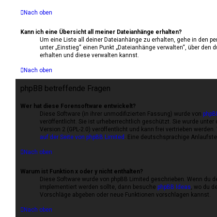
Nach oben
Kann ich eine Übersicht all meiner Dateianhänge erhalten?
Um eine Liste all deiner Dateianhänge zu erhalten, gehe in den pe
unter „Einstieg“ einen Punkt „Dateianhänge verwalten“, über den 
erhalten und diese verwalten kannst.
Nach oben
phpBB betreffende Fragen
Wer hat diese Forensoftware entwickelt?
Diese Software (in ihrer unmodifizierten Fassung) wurde von
phpB
veröffentlicht. Sie ist urheberrechtlich geschützt. Sie wurde unter
Version 2 (GPL-2.0) veröffentlicht und kann frei vertrieben werden.
auf der Seite von phpBB Limited
. Eine deutschsprachige Anlaufstel
Nach oben
Warum ist Funktion x oder y nicht enthalten?
Diese Software wurde von phpBB Limited geschrieben. Wenn du de
implementiert werden sollte, dann besuche
phpBB Ideas
, wo du d
Vorschläge abgeben oder neue Funktionen vorschlagen kannst.
Nach oben