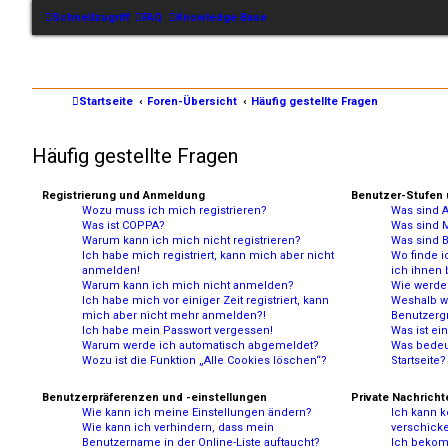
Schnellzugriff
FAQ
Knowledge Base
Startseite
Foren-Übersicht
Häufig gestellte Fragen
Häufig gestellte Fragen
Registrierung und Anmeldung
Benutzer-Stufen
Wozu muss ich mich registrieren?
Was sind A
Was ist COPPA?
Was sind 
Warum kann ich mich nicht registrieren?
Was sind 
Ich habe mich registriert, kann mich aber nicht
Wo finde i
anmelden!
ich ihnen 
Warum kann ich mich nicht anmelden?
Wie werde 
Ich habe mich vor einiger Zeit registriert, kann
Weshalb w
mich aber nicht mehr anmelden?!
Benutzergr
Ich habe mein Passwort vergessen!
Was ist ei
Warum werde ich automatisch abgemeldet?
Was bedeut
Wozu ist die Funktion „Alle Cookies löschen“?
Startseite?
Benutzerpräferenzen und -einstellungen
Private Nachricht
Wie kann ich meine Einstellungen ändern?
Ich kann k
Wie kann ich verhindern, dass mein
verschick
Benutzername in der Online-Liste auftaucht?
Ich bekom