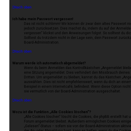
Nach oben
Ich habe mein Passwort vergessen!
Das ist nicht schlimm! Wir können dir zwar dein altes Passwort ni
jedoch zurücksetzen. Dies machst du, indem du auf der Anmelde-
vergessen“ klickst und den Anweisungen folgst. So solltest du d
Solltest du trotzdem nicht in der Lage sein, dein Passwort zurüc
Board-Administration.
Nach oben
Warum werde ich automatisch abgemeldet?
Wenn du beim Anmelden das Kontrollkästchen „Angemeldet bleiben“
eine Sitzung angemeldet. Dies verhindert den Missbrauch deines
Dritten. Um angemeldet zu bleiben, kannst du das Kästchen „Ang
auswählen. Dies ist nicht empfehlenswert, wenn du dich an eine
Beispiel in einem Internetcafé, befindest. Wenn diese Option nich
sie vermutlich von der Board-Administration ausgeschaltet.
Nach oben
Wozu ist die Funktion „Alle Cookies löschen“?
„Alle Cookies löschen“ löscht die Cookies, die phpBB erstellt hat 
Forum angemeldet bleibst. Außerdem ermöglichen Cookies einige 
„Gelesen“-Status – sofern sie von der Board-Administration aktiv
der An- oder Abmeldung hast, kann es helfen, wenn du die Cookies