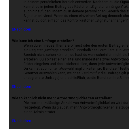
in deinem persönlichen Bereich entwerfen. Nachdem du die Signatu
kannst du in jedem Beitrag das Kästchen „Signatur anhängen“ akti
auch hinzufügen, indem du in deinem persönlichen Bereich das
Signatur aktivierst. Wenn du einen einzelnen Beitrag dennoch oh
kannst du dort einfach das Kontrollkästchen „Signatur anhängen“ 
Nach oben
Wie kann ich eine Umfrage erstellen?
Wenn du ein neues Thema eröffnest oder den ersten Beitrag eines
ein Register „Umfrage erstellen“ unterhalb des Formulars zur Beitr
Bereich nicht sehen können, so hast du wahrscheinlich nicht die
erstellen. Du solltest einen Titel und mindestens zwei Antwortmö
Felder eingeben und dabei sicherstellen, dass jede Antwortmöglich
Du kannst auch unter „Auswahlmöglichkeiten pro Benutzer“ festle
Benutzer auswählen kann, welches Zeitlimit für die Umfrage gilt (0
unbegrenzte Umfrage) und schließlich, ob die Benutzer ihre Sti
Nach oben
Wieso kann ich nicht mehr Antwortmöglichkeiten erstellen?
Die maximal zulässige Anzahl von Antwortmöglichkeiten wird dur
festgelegt. Wenn du glaubst, mehr Antwortmöglichkeiten als zuge
einen Administrator.
Nach oben