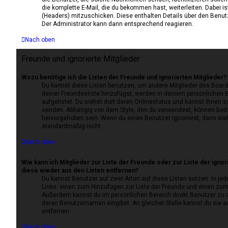
die komplette E-Mail, die du bekommen hast, weiterleiten. Dabei is
(Headers) mitzuschicken. Diese enthalten Details über den Benutze
Der Administrator kann dann entsprechend reagieren.
Nach oben
Freunde und ignorierte Mitglieder
Wozu benötige ich die Listen der Freunde und ignorierten Mitglieder?
Du kannst diese Listen benutzen, um andere Mitglieder des Boards
deiner Freundesliste hinzufügst, werden in deinem persönlichen B
aufgelistet. Du siehst dort deren Onlinestatus und kannst ihnen s
senden. Abhängig von dem Style, den du verwendest, können Beit
hervorgehoben sein. Wenn du einen Benutzer ignorierst, dann sie
standardmäßig nicht.
Nach oben
Wie kann ich Mitglieder zur Liste der Freunde oder zur Liste der igno
diese wieder aus den Listen entfernen?
Du kannst Benutzer auf zwei Arten auf diese Listen setzen: In jed
Links: einen zum Hinzufügen zur Liste der Freunde und einen zum
Außerdem kannst du im persönlichen Bereich direkt Benutzer zu 
deren Benutzernamen eingibst. An gleicher Stelle kannst du sie a
entfernen.
Nach oben