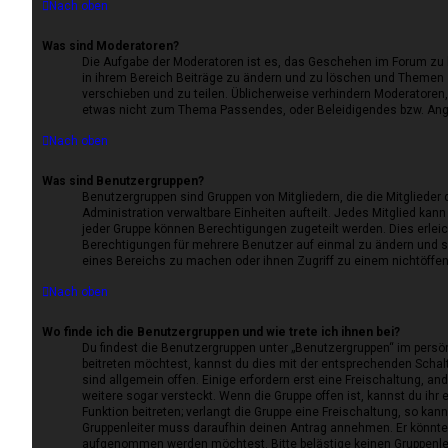
Nach oben
Was sind Moderatoren?
Die Aufgabe der Moderatoren ist es, das Geschehen im Forum zu 
in ihrem Bereich Beiträge zu ändern und zu löschen und Themen z
verschieben und zu teilen. Üblicherweise verhindern Moderatoren, d
etwas nicht zum Thema Passendes, oder Beleidigendes bzw. Ang
Nach oben
Was sind Benutzergruppen?
Benutzergruppen sind Gruppen von Mitgliedern, die die Mitglieder 
Administration verwaltbare Einheiten aufteilt. Jedes Mitglied k
jeder Gruppe können Berechtigungen zugeteilt werden. Dies erleic
Berechtigungen für mehrere Benutzer auf einmal zu ändern und s
eines Bereichs zu machen oder ihnen Zugriff zu einem nichtöffe
Nach oben
Wo finde ich die Benutzergruppen und wie trete ich ihnen bei?
Du findest die Benutzergruppen unter „Benutzergruppen“ im persö
beitreten möchtest, kannst du dies mit der entsprechenden Schal
sind allgemein offen. Einige erfordern erst eine Freischaltung, 
weitere sogar versteckt. Wenn die Gruppe offen ist, kannst du ihr
Funktion beitreten; verlangt die Gruppe eine Freischaltung, so kann
Gruppenleiter muss daraufhin deinen Antrag annehmen. Er könnte 
aufgenommen werden möchtest. Bitte belästige keinen Gruppenleite