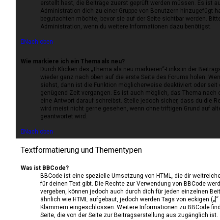
erstellt hast, die Beiträge zuerst geprüft werden müssen. Es ist 
Administration dich zu einer Gruppe von Benutzern hinzugefügt hat
begutachten möchte, bevor sie auf der Seite sichtbar werden. Bitte
Administration, wenn du weitere Informationen dazu benötigst.
Nach oben
Wie markiere ich ein Thema als neu?
Durch Klicken des „Thema als neu markieren“-Links in der Beitr
wieder ganz nach oben auf die erste Seite des Forums holen. We
siehst, dann ist die Funktion möglicherweise deaktiviert oder seit 
genügend Zeit vergangen. Es ist auch möglich, das Thema nach o
eine Antwort darauf schreibst. Stelle jedoch sicher, dass du die 
wird meist nicht gerne gesehen, wenn ohne triftigen Grund auf 
geantwortet wird.
Nach oben
Textformatierung und Thementypen
Was ist BBCode?
BBCode ist eine spezielle Umsetzung von HTML, die dir weitreic
für deinen Text gibt. Die Rechte zur Verwendung von BBCode werd
vergeben, können jedoch auch durch dich für jeden einzelnen Beit
ähnlich wie HTML aufgebaut, jedoch werden Tags von eckigen („[“ un
Klammern eingeschlossen. Weitere Informationen zu BBCode findes
Seite, die von der Seite zur Beitragserstellung aus zugänglich ist.