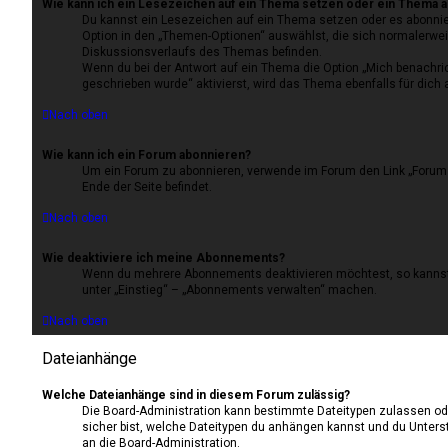
Wie kann ich ein Lesezeichen auf ein Thema setzen oder ein Thema 
Du kannst ein Lesezeichen auf ein Thema setzen oder es abonnie
Option in den „Themen-Optionen“ auswählst, die sich normalerwei
Diskussionsverlaufs des Themas befinden.
Wenn du bei der Antwort auf ein Thema die Option „Mich benachric
geschrieben wurde“ aktivierst, wird das Thema ebenfalls für dich 
Nach oben
Wie kann ich ein Forum abonnieren?
Um ein Forum zu abonnieren, verwende im Forum den Link „Forum 
Ende der Seite befindet.
Nach oben
Wie deaktiviere ich meine Abonnements?
Wenn du mehrere Abonnements deaktivieren möchtest, so kannst 
unter „Einstieg“ – „Abonnements verwalten“ machen.
Nach oben
Dateianhänge
Welche Dateianhänge sind in diesem Forum zulässig?
Die Board-Administration kann bestimmte Dateitypen zulassen oder 
sicher bist, welche Dateitypen du anhängen kannst und du Unterst
an die Board-Administration.