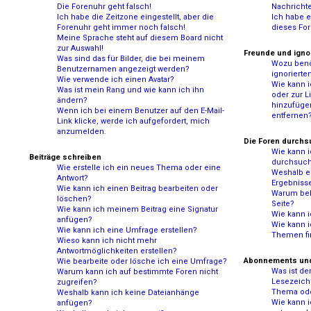
Die Forenuhr geht falsch!
Nachricht
Ich habe die Zeitzone eingestellt, aber die
Ich habe e
Forenuhr geht immer noch falsch!
dieses For
Meine Sprache steht auf diesem Board nicht
zur Auswahl!
Freunde und ignor
Was sind das für Bilder, die bei meinem
Wozu benöt
Benutzernamen angezeigt werden?
ignorierte
Wie verwende ich einen Avatar?
Wie kann i
Was ist mein Rang und wie kann ich ihn
oder zur Li
ändern?
hinzufügen
Wenn ich bei einem Benutzer auf den E-Mail-
entfernen
Link klicke, werde ich aufgefordert, mich
anzumelden.
Die Foren durch
Wie kann 
Beiträge schreiben
durchsuc
Wie erstelle ich ein neues Thema oder eine
Weshalb er
Antwort?
Ergebniss
Wie kann ich einen Beitrag bearbeiten oder
Warum bek
löschen?
Seite?
Wie kann ich meinem Beitrag eine Signatur
Wie kann 
anfügen?
Wie kann 
Wie kann ich eine Umfrage erstellen?
Themen fi
Wieso kann ich nicht mehr
Antwortmöglichkeiten erstellen?
Abonnements un
Wie bearbeite oder lösche ich eine Umfrage?
Was ist d
Warum kann ich auf bestimmte Foren nicht
Lesezeich
zugreifen?
Thema od
Weshalb kann ich keine Dateianhänge
Wie kann 
anfügen?