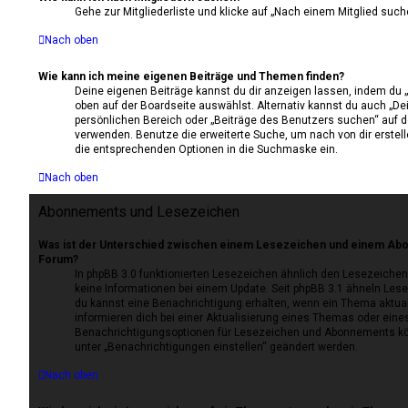
Gehe zur Mitgliederliste und klicke auf „Nach einem Mitglied such
Nach oben
Wie kann ich meine eigenen Beiträge und Themen finden?
Deine eigenen Beiträge kannst du dir anzeigen lassen, indem du „
oben auf der Boardseite auswählst. Alternativ kannst du auch „De
persönlichen Bereich oder „Beiträge des Benutzers suchen“ auf de
verwenden. Benutze die erweiterte Suche, um nach von dir erste
die entsprechenden Optionen in die Suchmaske ein.
Nach oben
Abonnements und Lesezeichen
Was ist der Unterschied zwischen einem Lesezeichen und einem Ab
Forum?
In phpBB 3.0 funktionierten Lesezeichen ähnlich den Lesezeiche
keine Informationen bei einem Update. Seit phpBB 3.1 ähneln L
du kannst eine Benachrichtigung erhalten, wenn ein Thema aktua
informieren dich bei einer Aktualisierung eines Themas oder ein
Benachrichtigungsoptionen für Lesezeichen und Abonnements kö
unter „Benachrichtigungen einstellen“ geändert werden.
Nach oben