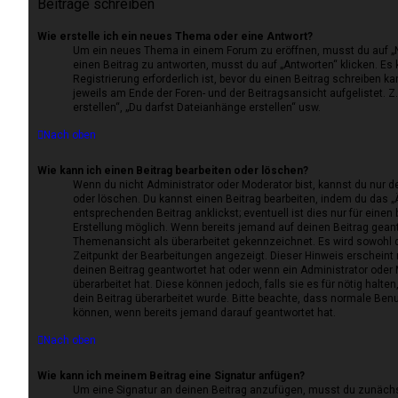
Beiträge schreiben
Wie erstelle ich ein neues Thema oder eine Antwort?
Um ein neues Thema in einem Forum zu eröffnen, musst du auf „
einen Beitrag zu antworten, musst du auf „Antworten“ klicken. Es 
Registrierung erforderlich ist, bevor du einen Beitrag schreiben 
jeweils am Ende der Foren- und der Beitragsansicht aufgelistet. Z
erstellen“, „Du darfst Dateianhänge erstellen“ usw.
Nach oben
Wie kann ich einen Beitrag bearbeiten oder löschen?
Wenn du nicht Administrator oder Moderator bist, kannst du nur d
oder löschen. Du kannst einen Beitrag bearbeiten, indem du das „
entsprechenden Beitrag anklickst; eventuell ist dies nur für eine
Erstellung möglich. Wenn bereits jemand auf deinen Beitrag geantw
Themenansicht als überarbeitet gekennzeichnet. Es wird sowohl d
Zeitpunkt der Bearbeitungen angezeigt. Dieser Hinweis erscheint
deinen Beitrag geantwortet hat oder wenn ein Administrator oder
überarbeitet hat. Diese können jedoch, falls sie es für nötig halte
dein Beitrag überarbeitet wurde. Bitte beachte, dass normale Benu
können, wenn bereits jemand darauf geantwortet hat.
Nach oben
Wie kann ich meinem Beitrag eine Signatur anfügen?
Um eine Signatur an deinen Beitrag anzufügen, musst du zunächs