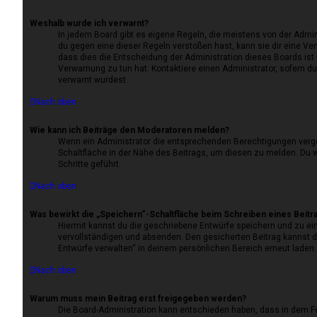
Weshalb wurde ich verwarnt?
In jedem Board gibt es eigene Regeln, die meistens von der Admi
du gegen eine dieser Regeln verstoßen hast, kann sie dir eine Ver
dass dies die Entscheidung der Administration dieses Boards ist 
Verwarnung zu tun hat. Kontaktiere einen Administrator, sofern du 
verwarnt wurdest.
Nach oben
Wie kann ich Beiträge den Moderatoren melden?
Wenn ein Administrator die entsprechenden Berechtigungen verge
Schaltfläche in der Nähe des Beitrags, um diesen zu melden. Du w
Schritte geführt.
Nach oben
Was bewirkt die „Speichern“-Schaltfläche beim Schreiben eines Beitr
Hiermit kannst du die geschriebene Entwürfe speichern und zu ei
vervollständigen und absenden. Den gesicherten Beitrag kannst d
Entwürfe verwalten“ in deinem persönlichen Bereich erneut laden.
Nach oben
Warum muss mein Beitrag erst freigegeben werden?
Die Board-Administration kann entschieden haben, dass in dem F