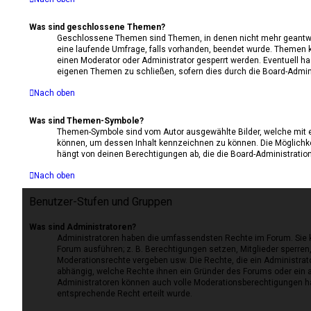
Was sind geschlossene Themen?
Geschlossene Themen sind Themen, in denen nicht mehr geantwo
eine laufende Umfrage, falls vorhanden, beendet wurde. Themen 
einen Moderator oder Administrator gesperrt werden. Eventuell ha
eigenen Themen zu schließen, sofern dies durch die Board-Admini
Nach oben
Was sind Themen-Symbole?
Themen-Symbole sind vom Autor ausgewählte Bilder, welche mit
können, um dessen Inhalt kennzeichnen zu können. Die Möglichk
hängt von deinen Berechtigungen ab, die die Board-Administration
Nach oben
Benutzer-Stufen und Gruppen
Was sind Administratoren?
Administratoren haben die umfassendsten Rechte im Forum. Sie k
Forum ausführen; z. B. Berechtigungen setzen, Mitglieder sperren
Moderationsrechte vergeben usw. Die Rechte, die ein Administrato
abhängig, welche Rechte ihnen ein Gründer des Forums oder ein an
Administratoren können auch volle Moderationsberechtigungen h
entsprechende Recht erteilt wurde.