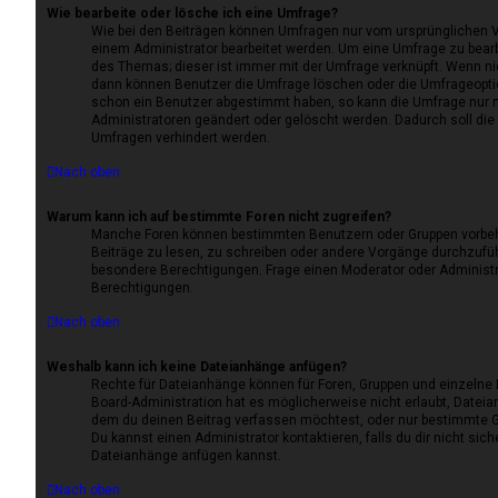
Wie bearbeite oder lösche ich eine Umfrage?
Wie bei den Beiträgen können Umfragen nur vom ursprünglichen V
einem Administrator bearbeitet werden. Um eine Umfrage zu bearb
des Themas; dieser ist immer mit der Umfrage verknüpft. Wenn 
dann können Benutzer die Umfrage löschen oder die Umfrageoption
schon ein Benutzer abgestimmt haben, so kann die Umfrage nur 
Administratoren geändert oder gelöscht werden. Dadurch soll die
Umfragen verhindert werden.
Nach oben
Warum kann ich auf bestimmte Foren nicht zugreifen?
Manche Foren können bestimmten Benutzern oder Gruppen vorbeh
Beiträge zu lesen, zu schreiben oder andere Vorgänge durchzufü
besondere Berechtigungen. Frage einen Moderator oder Administ
Berechtigungen.
Nach oben
Weshalb kann ich keine Dateianhänge anfügen?
Rechte für Dateianhänge können für Foren, Gruppen und einzelne
Board-Administration hat es möglicherweise nicht erlaubt, Datei
dem du deinen Beitrag verfassen möchtest, oder nur bestimmte 
Du kannst einen Administrator kontaktieren, falls du dir nicht sich
Dateianhänge anfügen kannst.
Nach oben