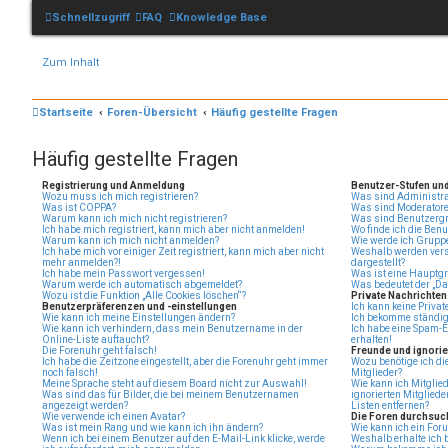
Schnellzugriff
FAQ
Knowledge Base
Zum Inhalt
Startseite
Foren-Übersicht
Häufig gestellte Fragen
Häufig gestellte Fragen
Registrierung und Anmeldung
Benutzer-Stufen un
Wozu muss ich mich registrieren?
Was sind Administra
Was ist COPPA?
Was sind Moderator
Warum kann ich mich nicht registrieren?
Was sind Benutzerg
Ich habe mich registriert, kann mich aber nicht anmelden!
Wo finde ich die Benu
Warum kann ich mich nicht anmelden?
Wie werde ich Gruppe
Ich habe mich vor einiger Zeit registriert, kann mich aber nicht
Weshalb werden vers
mehr anmelden?!
dargestellt?
Ich habe mein Passwort vergessen!
Was ist eine Hauptg
Warum werde ich automatisch abgemeldet?
Was bedeutet der „Das
Wozu ist die Funktion „Alle Cookies löschen“?
Private Nachrichten
Benutzerpräferenzen und -einstellungen
Ich kann keine Priva
Wie kann ich meine Einstellungen ändern?
Ich bekomme ständig
Wie kann ich verhindern, dass mein Benutzername in der
Ich habe eine Spam-E
Online-Liste auftaucht?
erhalten!
Die Forenuhr geht falsch!
Freunde und ignorie
Ich habe die Zeitzone eingestellt, aber die Forenuhr geht immer
Wozu benötige ich die
noch falsch!
Mitglieder?
Meine Sprache steht auf diesem Board nicht zur Auswahl!
Wie kann ich Mitglied
Was sind das für Bilder, die bei meinem Benutzernamen
ignorierten Mitglied
angezeigt werden?
Listen entfernen?
Wie verwende ich einen Avatar?
Die Foren durchsuc
Was ist mein Rang und wie kann ich ihn ändern?
Wie kann ich ein For
Wenn ich bei einem Benutzer auf den E-Mail-Link klicke, werde
Weshalb erhalte ich 