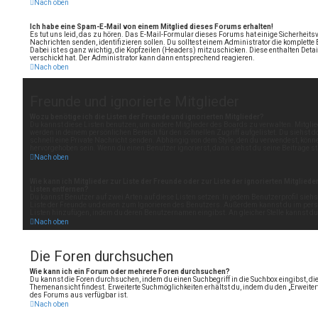
Nach oben
Ich habe eine Spam-E-Mail von einem Mitglied dieses Forums erhalten!
Es tut uns leid, das zu hören. Das E-Mail-Formular dieses Forums hat einige Sicherheitsv
Nachrichten senden, identifizieren sollen. Du solltest einem Administrator die komplette 
Dabei ist es ganz wichtig, die Kopfzeilen (Headers) mitzuschicken. Diese enthalten Detai
verschickt hat. Der Administrator kann dann entsprechend reagieren.
Nach oben
Freunde und ignorierte Mitglieder
Wozu benötige ich die Listen der Freunde und ignorierten Mitglieder?
Du kannst diese Listen benutzen, um andere Mitglieder des Boards zu verwalten. Mitglied
werden in deinem persönlichen Bereich für den schnellen Zugriff aufgelistet. Du siehst 
schnell eine Private Nachricht senden. Abhängig von dem Style, den du verwendest, könn
hervorgehoben sein. Wenn du einen Benutzer ignorierst, dann siehst du seine Beiträge 
Nach oben
Wie kann ich Mitglieder zur Liste der Freunde oder zur Liste der ignorierten Mitglied
Listen entfernen?
Du kannst Benutzer auf zwei Arten auf diese Listen setzen: In jedem Benutzerprofil sieh
Liste der Freunde und einen zum Ignorieren des Benutzers. Außerdem kannst du im persö
Listen hinzufügen, indem du deren Benutzernamen eingibst. An gleicher Stelle kannst du 
Nach oben
Die Foren durchsuchen
Wie kann ich ein Forum oder mehrere Foren durchsuchen?
Du kannst die Foren durchsuchen, indem du einen Suchbegriff in die Suchbox eingibst, die 
Themenansicht findest. Erweiterte Suchmöglichkeiten erhältst du, indem du den „Erweiterte
des Forums aus verfügbar ist.
Nach oben