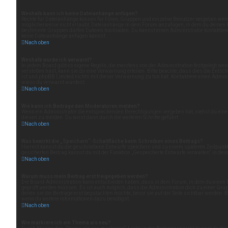
Weshalb kann ich keine Dateianhänge anfügen?
Rechte für Dateianhänge können für Foren, Gruppen und einzelne Benutzer vergeben werd
möglicherweise nicht erlaubt, Dateianhänge in dem Forum anzufügen, in dem du deinen B
bestimmte Gruppen dürfen Dateien hochladen. Du kannst einen Administrator kontaktieren, 
keine Dateianhänge anfügen kannst.
Nach oben
Weshalb wurde ich verwarnt?
In jedem Board gibt es eigene Regeln, die meistens von der Administration festgelegt we
verstoßen hast, kann sie dir eine Verwarnung erteilen. Bitte beachte, dass dies die Ent
ist und phpBB Limited nichts mit dieser Verwarnung zu tun hat. Kontaktiere einen Administ
wieso du verwarnt wurdest.
Nach oben
Wie kann ich Beiträge den Moderatoren melden?
Wenn ein Administrator die entsprechenden Berechtigungen vergeben hat, siehst du eine 
diesen zu melden. Du wirst dann durch die weiteren Schritte geführt.
Nach oben
Was bewirkt die „Speichern“-Schaltfläche beim Schreiben eines Beitrags?
Hiermit kannst du die geschriebene Entwürfe speichern und zu einem späteren Zeitpunk
gesicherten Beitrag kannst du mit der Funktion „Gespeicherte Entwürfe verwalten“ in dei
Nach oben
Warum muss mein Beitrag erst freigegeben werden?
Die Board-Administration kann entschieden haben, dass in dem Forum, in dem du einen Bei
geprüft werden müssen. Es ist auch möglich, dass die Administration dich zu einer Grup
denen sie die Beiträge erst begutachten möchte, bevor sie auf der Seite sichtbar werden. B
wenn du weitere Informationen dazu benötigst.
Nach oben
Wie markiere ich ein Thema als neu?