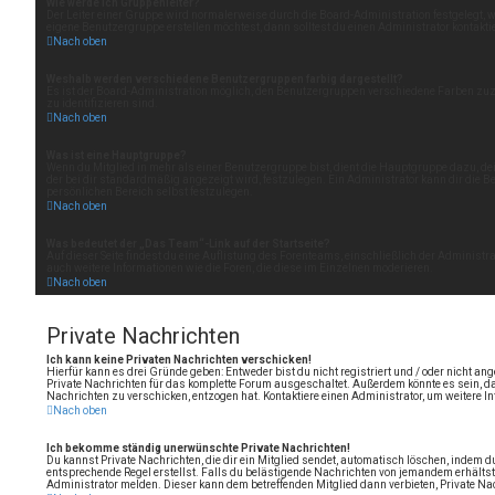
Wie werde ich Gruppenleiter?
Der Leiter einer Gruppe wird normalerweise durch die Board-Administration festgelegt, w
eigene Benutzergruppe erstellen möchtest, dann solltest du einen Administrator kontakti
Nach oben
Weshalb werden verschiedene Benutzergruppen farbig dargestellt?
Es ist der Board-Administration möglich, den Benutzergruppen verschiedene Farben zuzut
zu identifizieren sind.
Nach oben
Was ist eine Hauptgruppe?
Wenn du Mitglied in mehr als einer Benutzergruppe bist, dient die Hauptgruppe dazu, 
der bei dir standardmäßig angezeigt wird, festzulegen. Ein Administrator kann dir die 
persönlichen Bereich selbst festzulegen.
Nach oben
Was bedeutet der „Das Team“-Link auf der Startseite?
Auf dieser Seite findest du eine Auflistung des Forenteams, einschließlich der Administra
auch weitere Informationen wie die Foren, die diese im Einzelnen moderieren.
Nach oben
Private Nachrichten
Ich kann keine Privaten Nachrichten verschicken!
Hierfür kann es drei Gründe geben: Entweder bist du nicht registriert und / oder nicht an
Private Nachrichten für das komplette Forum ausgeschaltet. Außerdem könnte es sein, das
Nachrichten zu verschicken, entzogen hat. Kontaktiere einen Administrator, um weitere I
Nach oben
Ich bekomme ständig unerwünschte Private Nachrichten!
Du kannst Private Nachrichten, die dir ein Mitglied sendet, automatisch löschen, indem d
entsprechende Regel erstellst. Falls du belästigende Nachrichten von jemandem erhältst
Administrator melden. Dieser kann dem betreffenden Mitglied dann verbieten, Private Na