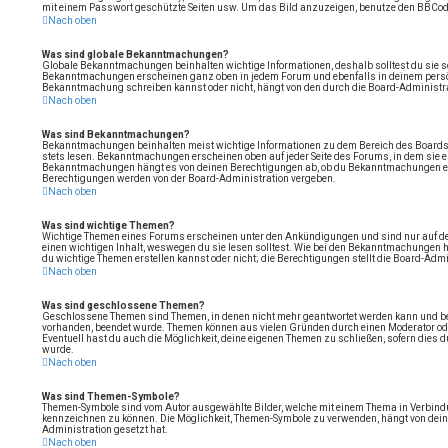
mit einem Passwort geschützte Seiten usw. Um das Bild anzuzeigen, benutze den BBCode
Nach oben
Was sind globale Bekanntmachungen?
Globale Bekanntmachungen beinhalten wichtige Informationen, deshalb solltest du sie s
Bekanntmachungen erscheinen ganz oben in jedem Forum und ebenfalls in deinem persön
Bekanntmachung schreiben kannst oder nicht, hängt von den durch die Board-Administr
Nach oben
Was sind Bekanntmachungen?
Bekanntmachungen beinhalten meist wichtige Informationen zu dem Bereich des Boards, i
stets lesen. Bekanntmachungen erscheinen oben auf jeder Seite des Forums, in dem sie er
Bekanntmachungen hängt es von deinen Berechtigungen ab, ob du Bekanntmachungen erst
Berechtigungen werden von der Board-Administration vergeben.
Nach oben
Was sind wichtige Themen?
Wichtige Themen eines Forums erscheinen unter den Ankündigungen und sind nur auf der 
einen wichtigen Inhalt, weswegen du sie lesen solltest. Wie bei den Bekanntmachungen 
du wichtige Themen erstellen kannst oder nicht; die Berechtigungen stellt die Board-Admi
Nach oben
Was sind geschlossene Themen?
Geschlossene Themen sind Themen, in denen nicht mehr geantwortet werden kann und bei
vorhanden, beendet wurde. Themen können aus vielen Gründen durch einen Moderator od
Eventuell hast du auch die Möglichkeit, deine eigenen Themen zu schließen, sofern dies 
wurde.
Nach oben
Was sind Themen-Symbole?
Themen-Symbole sind vom Autor ausgewählte Bilder, welche mit einem Thema in Verbind
kennzeichnen zu können. Die Möglichkeit, Themen-Symbole zu verwenden, hängt von deine
Administration gesetzt hat.
Nach oben