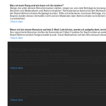
Was ist mein Rang und wie kann ich ihn ändern?
Ränge, die unter deinem Benutzernamen stehen, zeigen an, wie viele Beiträge du bislang e
Benutzer wie Moderatoren und Administratoren. Normalerweise kannst du den Wortlaut ei
der Board-Administration festgelegt wurden. Bitte schreibe keine sinnlosen Beiträge, n
Boards dulden dieses Verhalten nicht und ein Moderator oder Administrator wird deine
zurücksetzen.
Nach oben
Wenn ich bei einem Benutzer auf den E-Mail-Link klicke, werde ich aufgefordert, mi
Nur registrierte Benutzer dürfen die foreninterne E-Mail-Funktion für Nachrichten an ande
Board-Administration freigeschaltet wurde. Diese Maßnahme soll den Missbrauch dies
Nach oben
Beiträge schreiben
Wie erstelle ich ein neues Thema oder eine Antwort?
Um ein neues Thema in einem Forum zu eröffnen, musst du auf „Neues Thema“ klicken. U
auf „Antworten“ klicken. Es könnte sein, dass eine Registrierung erforderlich ist, bevor d
Berechtigungen sind jeweils am Ende der Foren- und der Beitragsansicht aufgelistet. Z. B
darfst Dateianhänge erstellen“ usw.
Nach oben
Wie kann ich einen Beitrag bearbeiten oder löschen?
Wenn du nicht Administrator oder Moderator bist, kannst du nur deine eigenen Beiträge b
Beitrag bearbeiten, indem du das „Ändere Beitrag“-Symbol für den entsprechenden Beitrag 
begrenzten Zeitraum nach seiner Erstellung möglich. Wenn bereits jemand auf deinen Beit
der Themenansicht als überarbeitet gekennzeichnet. Es wird sowohl die Anzahl als auch 
angezeigt. Dieser Hinweis erscheint nicht, wenn noch niemand auf deinen Beitrag geantw
Moderator deinen Beitrag überarbeitet hat. Diese können jedoch, falls sie es für nötig hal
Beitrag überarbeitet wurde. Bitte beachte, dass normale Benutzer einen Beitrag nicht l
geantwortet hat.
Nach oben