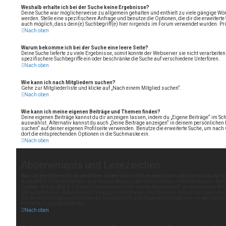
Weshalb erhalte ich bei der Suche keine Ergebnisse?
Deine Suche war möglicherweise zu allgemein gehalten und enthielt zu viele gängige Wört
werden. Stelle eine spezifischere Anfrage und benutze die Optionen, die dir die erweiterte
auch möglich, dass dein(e) Suchbegriff(e) hier nirgends im Forum verwendet wurden. Prüf
Nach oben
Warum bekomme ich bei der Suche eine leere Seite?
Deine Suche lieferte zu viele Ergebnisse, somit konnte der Webserver sie nicht verarbeiten
spezifischere Suchbegriffe ein oder beschränke die Suche auf verschiedene Unterforen.
Nach oben
Wie kann ich nach Mitgliedern suchen?
Gehe zur Mitgliederliste und klicke auf „Nach einem Mitglied suchen“.
Nach oben
Wie kann ich meine eigenen Beiträge und Themen finden?
Deine eigenen Beiträge kannst du dir anzeigen lassen, indem du „Eigene Beiträge“ im Sch
auswählst. Alternativ kannst du auch „Deine Beiträge anzeigen“ in deinem persönlichen 
suchen“ auf deiner eigenen Profilseite verwenden. Benutze die erweiterte Suche, um nach
dort die entsprechenden Optionen in die Suchmaske ein.
Nach oben
Abonnements und Lesezeichen
Was ist der Unterschied zwischen einem Lesezeichen und einem Abonnements für 
In phpBB 3.0 funktionierten Lesezeichen ähnlich den Lesezeichen in Web-Browsern: du 
Update. Seit phpBB 3.1 ähneln Lesezeichen mehr einem Abonnement: du kannst eine Ben
aktualisiert wird. Abonnements hingegen informieren dich bei einer Aktualisierung ein
Die Benachrichtigungsoptionen für Lesezeichen und Abonnements können im persönlich
einstellen“ geändert werden.
Nach oben