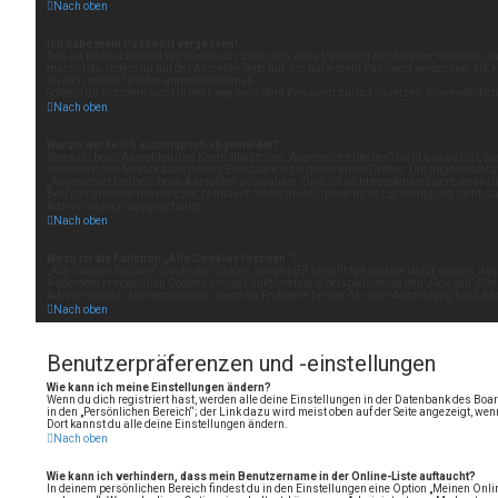
Nach oben
Ich habe mein Passwort vergessen!
Das ist nicht schlimm! Wir können dir zwar dein altes Passwort nicht wieder mitteilen, 
machst du, indem du auf der Anmelde-Seite auf „Ich habe mein Passwort vergessen“ klick
du dich schnell wieder anmelden können.
Solltest du trotzdem nicht in der Lage sein, dein Passwort zurückzusetzen, so wende dic
Nach oben
Warum werde ich automatisch abgemeldet?
Wenn du beim Anmelden das Kontrollkästchen „Angemeldet bleiben“ nicht auswählst, wirs
verhindert den Missbrauch deines Benutzerkontos durch einen Dritten. Um angemeldet z
„Angemeldet bleiben“ beim Anmelden auswählen. Dies ist nicht empfehlenswert, wenn du
Beispiel in einem Internetcafé, befindest. Wenn diese Option nicht zur Verfügung steht, 
Administration ausgeschaltet.
Nach oben
Wozu ist die Funktion „Alle Cookies löschen“?
„Alle Cookies löschen“ löscht die Cookies, die phpBB erstellt hat und die dafür sorgen, d
Außerdem ermöglichen Cookies einige Funktionen, wie beispielsweise den „Gelesen“-Statu
Administration aktiviert wurden. Wenn du Probleme bei der An- oder Abmeldung hast, kann
Nach oben
Benutzerpräferenzen und -einstellungen
Wie kann ich meine Einstellungen ändern?
Wenn du dich registriert hast, werden alle deine Einstellungen in der Datenbank des Boa
in den „Persönlichen Bereich“; der Link dazu wird meist oben auf der Seite angezeigt, we
Dort kannst du alle deine Einstellungen ändern.
Nach oben
Wie kann ich verhindern, dass mein Benutzername in der Online-Liste auftaucht?
In deinem persönlichen Bereich findest du in den Einstellungen eine Option „Meinen Onl