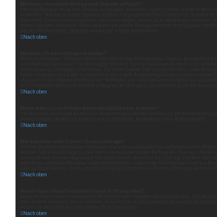
Wie kann ich meinem Beitrag eine Signatur anfügen?
Um eine Signatur an deinen Beitrag anzufügen, musst du zunächst eine solche in den Ei
entwerfen. Nachdem du die Signatur erstellt und gespeichert hast, kannst du in jedem B
aktivieren. Du kannst eine Signatur auch hinzufügen, indem du in deinem persönliche
deiner Signatur aktivierst. Wenn du einen einzelnen Beitrag dennoch ohne Signatur verfa
das Kontrollkästchen „Signatur anhängen“ wieder deaktivieren.
Nach oben
Wie kann ich eine Umfrage erstellen?
Wenn du ein neues Thema eröffnest oder den ersten Beitrag eines Themas bearbeitest, find
unterhalb des Formulars zur Beitragserstellung. Solltest du diesen Bereich nicht sehen 
Berechtigung, Umfragen zu erstellen. Du solltest einen Titel und mindestens zwei Antwo
Felder eingeben und dabei sicherstellen, dass jede Antwortmöglichkeit in einer eigenen Z
„Auswahlmöglichkeiten pro Benutzer“ festlegen, wie viele Optionen ein Benutzer auswähl
gilt (0 bedeutet dabei eine zeitlich unbegrenzte Umfrage) und schließlich, ob die Benutz
Nach oben
Wieso kann ich nicht mehr Antwortmöglichkeiten erstellen?
Die maximal zulässige Anzahl von Antwortmöglichkeiten wird durch die Board-Administr
Antwortmöglichkeiten als zugelassen zu benötigen, kontaktiere einen Administrator.
Nach oben
Wie bearbeite oder lösche ich eine Umfrage?
Wie bei den Beiträgen können Umfragen nur vom ursprünglichen Verfasser, einem Modera
werden. Um eine Umfrage zu bearbeiten, ändere den ersten Beitrag des Themas; dieser i
niemand eine Stimme abgegeben hat, dann können Benutzer die Umfrage löschen oder die
allerdings schon ein Benutzer abgestimmt haben, so kann die Umfrage nur noch von Mod
oder gelöscht werden. Dadurch soll die Manipulation von laufenden Umfragen verhindert
Nach oben
Warum kann ich auf bestimmte Foren nicht zugreifen?
Manche Foren können bestimmten Benutzern oder Gruppen vorbehalten sein. Um diese ei
oder andere Vorgänge durchzuführen, brauchst du möglicherweise besondere Berechtigu
Administrator nach entsprechenden Berechtigungen.
Nach oben