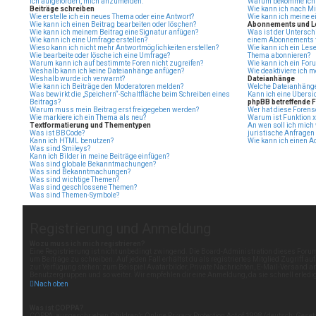
ich aufgefordert, mich anzumelden.
Warum bekomme ich be
Beiträge schreiben
Wie kann ich nach Mi
Wie erstelle ich ein neues Thema oder eine Antwort?
Wie kann ich meine e
Wie kann ich einen Beitrag bearbeiten oder löschen?
Abonnements und L
Wie kann ich meinem Beitrag eine Signatur anfügen?
Was ist der Untersc
Wie kann ich eine Umfrage erstellen?
einem Abonnements f
Wieso kann ich nicht mehr Antwortmöglichkeiten erstellen?
Wie kann ich ein Les
Wie bearbeite oder lösche ich eine Umfrage?
Thema abonnieren?
Warum kann ich auf bestimmte Foren nicht zugreifen?
Wie kann ich ein For
Weshalb kann ich keine Dateianhänge anfügen?
Wie deaktiviere ich 
Weshalb wurde ich verwarnt?
Dateianhänge
Wie kann ich Beiträge den Moderatoren melden?
Welche Dateianhänge
Was bewirkt die „Speichern“-Schaltfläche beim Schreiben eines
Kann ich eine Übersi
Beitrags?
phpBB betreffende 
Warum muss mein Beitrag erst freigegeben werden?
Wer hat diese Forens
Wie markiere ich ein Thema als neu?
Warum ist Funktion x 
Textformatierung und Thementypen
An wen soll ich mich
Was ist BBCode?
juristische Anfragen
Kann ich HTML benutzen?
Wie kann ich einen A
Was sind Smileys?
Kann ich Bilder in meine Beiträge einfügen?
Was sind globale Bekanntmachungen?
Was sind Bekanntmachungen?
Was sind wichtige Themen?
Was sind geschlossene Themen?
Was sind Themen-Symbole?
Registrierung und Anmeldung
Wozu muss ich mich registrieren?
Eine Registrierung ist nicht unbedingt zwingend. Die Board-Administration dieses Forums
um Beiträge zu schreiben. Auf jeden Fall erhältst du als registriertes Mitglied Zugriff au
zur Verfügung stehen: zum Beispiel Avatarbilder, Private Nachrichten, E-Mail-Versand an 
Benutzergruppen und so weiter. Wir empfehlen dir eine Anmeldung, da sie schnell erledigt i
Nach oben
Was ist COPPA?
COPPA, ausgeschrieben Children’s Online Privacy Protection Act of 1998 (deutsch: Gese