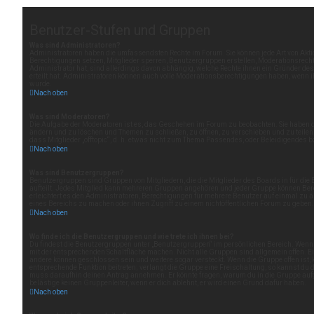
Benutzer-Stufen und Gruppen
Was sind Administratoren?
Administratoren haben die umfassendsten Rechte im Forum. Sie können jede Art von Akti
Berechtigungen setzen, Mitglieder sperren, Benutzergruppen erstellen, Moderationsrechte
Administrator hat, sind allerdings davon abhängig, welche Rechte ihnen ein Gründer de
erteilt hat. Administratoren können auch volle Moderationsberechtigungen haben, wenn i
wurde.
Nach oben
Was sind Moderatoren?
Die Aufgabe der Moderatoren ist es, das Geschehen im Forum zu beobachten. Sie haben d
ändern und zu löschen und Themen zu schließen, zu öffnen, zu verschieben und zu teilen
dass Mitglieder „offtopic“, d. h. etwas nicht zum Thema Passendes, oder Beleidigendes 
Nach oben
Was sind Benutzergruppen?
Benutzergruppen sind Gruppen von Mitgliedern, die die Mitglieder des Boards in für die
aufteilt. Jedes Mitglied kann mehreren Gruppen angehören und jeder Gruppe können Ber
erleichtert es den Administratoren, Berechtigungen für mehrere Benutzer auf einmal zu
eines Bereichs zu machen oder ihnen Zugriff zu einem nichtöffentlichen Forum zu geben.
Nach oben
Wo finde ich die Benutzergruppen und wie trete ich ihnen bei?
Du findest die Benutzergruppen unter „Benutzergruppen“ im persönlichen Bereich. Wenn d
mit der entsprechenden Schaltfläche machen. Nicht alle Gruppen sind allgemein offen. Ein
andere können geschlossen sein und weitere sogar versteckt. Wenn die Gruppe offen ist, 
entsprechende Funktion beitreten; verlangt die Gruppe eine Freischaltung, so kannst du d
muss daraufhin deinen Antrag annehmen. Er könnte fragen, warum du in die Gruppe au
belästige keinen Gruppenleiter, wenn er dich ablehnt, er wird einen Grund dafür haben.
Nach oben