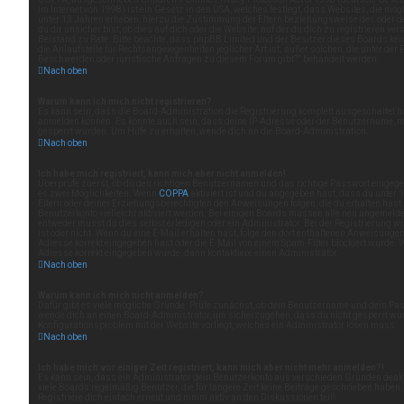
im Internet von 1998) ist ein Gesetz in den USA, welches festlegt, dass Websites, die mö
unter 13 Jahren erheben, hierzu die Zustimmung der Eltern beziehungsweise des oder d
du dir unsicher bist, ob dies auf dich oder die Website, auf der du dich zu registrieren vers
Beistand zu Rate. Bitte beachte, dass phpBB Limited und der Besitzer dieses Boards ke
die Anlaufstelle für Rechtsangelegenheiten jeglicher Art ist; außer solchen, die unter der
Beschwerden oder juristische Anfragen zu diesem Forum gibt?“ behandelt werden.
Nach oben
Warum kann ich mich nicht registrieren?
Es kann sein, dass die Board-Administration die Registrierung komplett ausgeschaltet h
anmelden können. Es könnte auch sein, dass deine IP-Adresse oder der Benutzername, mi
gesperrt wurden. Um Hilfe zu erhalten, wende dich an die Board-Administration.
Nach oben
Ich habe mich registriert, kann mich aber nicht anmelden!
Überprüfe zuerst, ob du den richtigen Benutzernamen und das richtige Passwort eingeg
es zwei Möglichkeiten. Wenn
COPPA
aktiviert ist und du angegeben hast, dass du unter 1
Eltern oder deiner Erziehungsberechtigten den Anweisungen folgen, die du erhalten hast. 
Benutzerkonto vielleicht aktiviert werden. Bei einigen Boards müssen alle neu angemelde
entweder musst du dies selbst erledigen oder ein Administrator. Bei der Registrierung wurd
ist oder nicht. Wenn du eine E-Mail erhalten hast, folge den dort enthaltenen Anweisungen
Adresse korrekt eingegeben hast oder die E-Mail von einem Spam-Filter blockiert wurde. W
Adresse korrekt eingegeben wurde, dann kontaktiere einen Administrator.
Nach oben
Warum kann ich mich nicht anmelden?
Dafür gibt es viele mögliche Gründe. Prüfe zunächst, ob dein Benutzername und dein Passw
wende dich an einen Board-Administrator, um sicherzugehen, dass du nicht gesperrt wurd
Konfigurationsproblem mit der Website vorliegt, welches ein Administrator lösen muss.
Nach oben
Ich habe mich vor einiger Zeit registriert, kann mich aber nicht mehr anmelden?!
Es kann sein, dass ein Administrator dein Benutzerkonto aus verschieden Gründen deakt
viele Boards regelmäßig Benutzer, die für längere Zeit keine Beiträge geschrieben haben
Registriere dich einfach erneut und nimm aktiv an den Diskussionen teil!