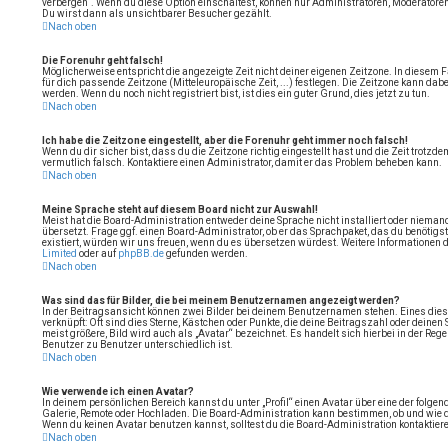
verbergen“. Wenn du diese Option einschaltest, können nur Administratoren, Moderatoren
Du wirst dann als unsichtbarer Besucher gezählt.
Nach oben
Die Forenuhr geht falsch!
Möglicherweise entspricht die angezeigte Zeit nicht deiner eigenen Zeitzone. In diesem Fa
für dich passende Zeitzone (Mitteleuropäische Zeit, ...) festlegen. Die Zeitzone kann dab
werden. Wenn du noch nicht registriert bist, ist dies ein guter Grund, dies jetzt zu tun.
Nach oben
Ich habe die Zeitzone eingestellt, aber die Forenuhr geht immer noch falsch!
Wenn du dir sicher bist, dass du die Zeitzone richtig eingestellt hast und die Zeit trotzde
vermutlich falsch. Kontaktiere einen Administrator, damit er das Problem beheben kann.
Nach oben
Meine Sprache steht auf diesem Board nicht zur Auswahl!
Meist hat die Board-Administration entweder deine Sprache nicht installiert oder niema
übersetzt. Frage ggf. einen Board-Administrator, ob er das Sprachpaket, das du benötigst,
existiert, würden wir uns freuen, wenn du es übersetzen würdest. Weitere Informationen
Limited
oder auf
phpBB.de
gefunden werden.
Nach oben
Was sind das für Bilder, die bei meinem Benutzernamen angezeigt werden?
In der Beitragsansicht können zwei Bilder bei deinem Benutzernamen stehen. Eines diese
verknüpft: Oft sind dies Sterne, Kästchen oder Punkte, die deine Beitragszahl oder deine
meist größere, Bild wird auch als „Avatar“ bezeichnet. Es handelt sich hierbei in der Reg
Benutzer zu Benutzer unterschiedlich ist.
Nach oben
Wie verwende ich einen Avatar?
In deinem persönlichen Bereich kannst du unter „Profil“ einen Avatar über eine der folge
Galerie, Remote oder Hochladen. Die Board-Administration kann bestimmen, ob und wie 
Wenn du keinen Avatar benutzen kannst, solltest du die Board-Administration kontaktier
Nach oben