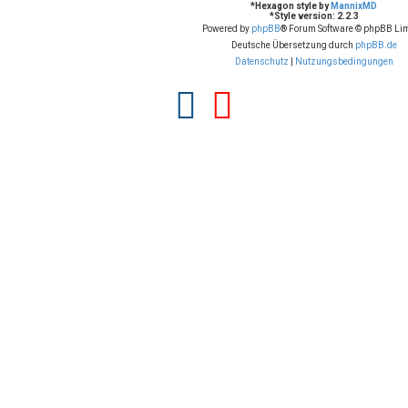
*
Hexagon style by
MannixMD
*
Style version: 2.2.3
Powered by
phpBB
® Forum Software © phpBB Lim
Deutsche Übersetzung durch
phpBB.de
Datenschutz
|
Nutzungsbedingungen
F
Y
a
o
c
u
e
t
b
u
o
b
o
e
k
(
(
O