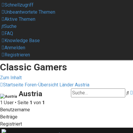
Schnellzugriff
Unbeantwortete Themen
Aktive Themen
Suche
FAQ
Knowledge Base
Anmelden
Registrieren
Classic Gamers
Zum Inhalt
Startseite
Foren-Übersicht
Länder
Austria
Austria
S
1 User • Seite
1
von
1
Benutzername
Beiträge
Registriert